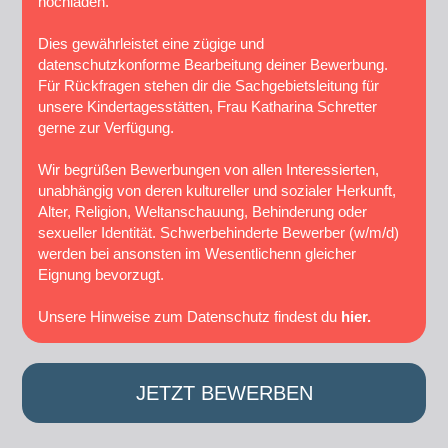
hochladen.
Dies gewährleistet eine zügige und
datenschutzkonforme Bearbeitung deiner Bewerbung.
Für Rückfragen stehen dir die Sachgebietsleitung für
unsere Kindertagesstätten, Frau Katharina Schretter
gerne zur Verfügung.
Wir begrüßen Bewerbungen von allen Interessierten,
unabhängig von deren kultureller und sozialer Herkunft,
Alter, Religion, Weltanschauung, Behinderung oder
sexueller Identität. Schwerbehinderte Bewerber (w/m/d)
werden bei ansonsten im Wesentlichenn gleicher
Eignung bevorzugt.
Unsere Hinweise zum Datenschutz findest du
hier.
JETZT BEWERBEN